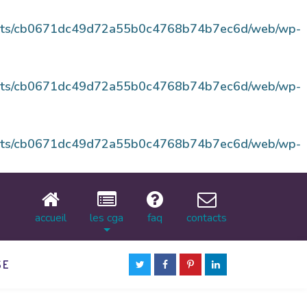
ents/cb0671dc49d72a55b0c4768b74b7ec6d/web/wp-
ents/cb0671dc49d72a55b0c4768b74b7ec6d/web/wp-
ents/cb0671dc49d72a55b0c4768b74b7ec6d/web/wp-
accueil
les cga
faq
contacts
SE