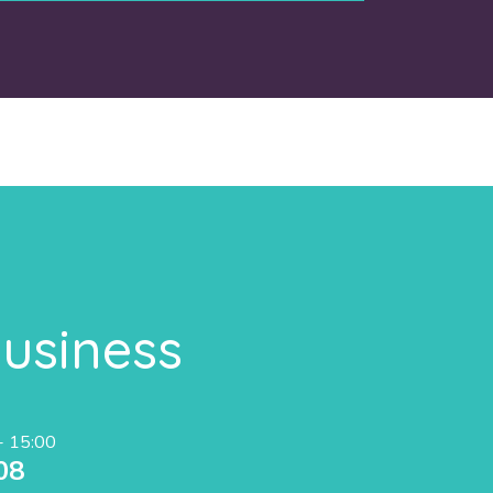
t
business
 - 15:00
08