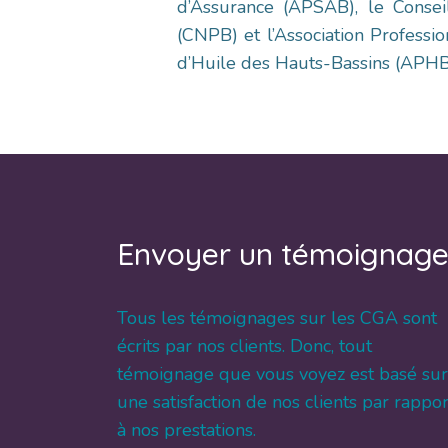
d’Assurance (APSAB), le Consei
(CNPB) et l’Association Professi
d’Huile des Hauts-Bassins (APHB
Envoyer un témoignag
Tous les témoignages sur les CGA sont
écrits par nos clients.
Donc, tout
témoignage que vous voyez est basé sur
une satisfaction de nos clients par rappor
à nos prestations.