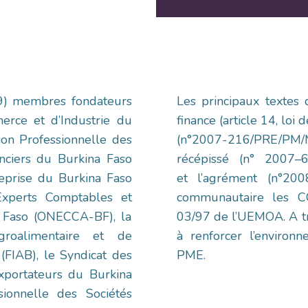
09) membres fondateurs
Les principaux textes
rce et d’Industrie du
finance (article 14, loi
tion Professionnelle des
(n°2007-216/PRE/PM
nciers du Burkina Faso
récépissé (n° 2007
eprise du Burkina Faso
et l’agrément (n°20
Experts Comptables et
communautaire les CG
 Faso (ONECCA-BF), la
03/97 de l’UEMOA. A t
groalimentaire et de
à renforcer l’environn
(FIAB), le Syndicat des
PME.
xportateurs du Burkina
sionnelle des Sociétés