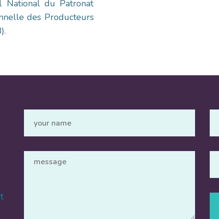
l National du Patronat
onnelle des Producteurs
).
e
t