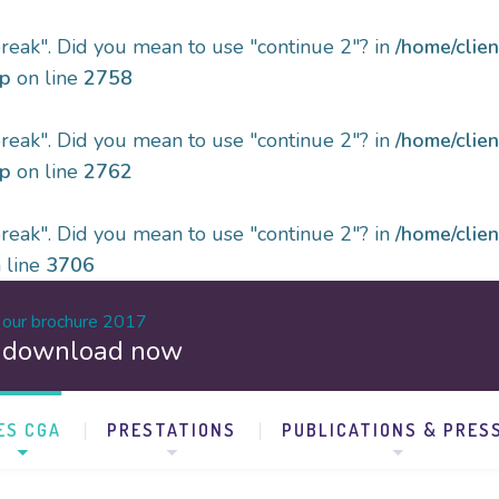
"break". Did you mean to use "continue 2"? in
/home/cli
hp
on line
2758
"break". Did you mean to use "continue 2"? in
/home/cli
hp
on line
2762
"break". Did you mean to use "continue 2"? in
/home/cli
 line
3706
our brochure 2017
download now
ES CGA
PRESTATIONS
PUBLICATIONS & PRES